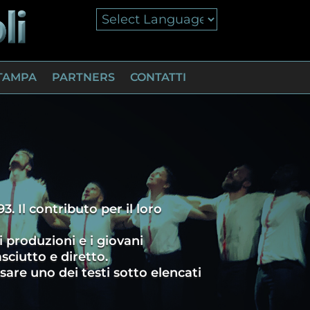
TAMPA
PARTNERS
CONTATTI
93. Il contributo per il loro
 produzioni e i giovani
sciutto e diretto.
sare uno dei testi sotto elencati