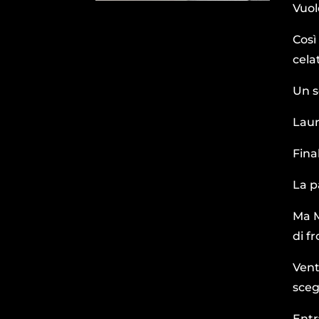
Vuol
Così
cela
Un s
Laur
Fina
La p
Ma M
di f
Vent
sceg
Entr