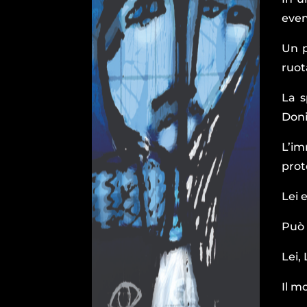
even
Un p
ruot
La s
Doni
L’im
prot
Lei 
Può 
Lei,
Il m