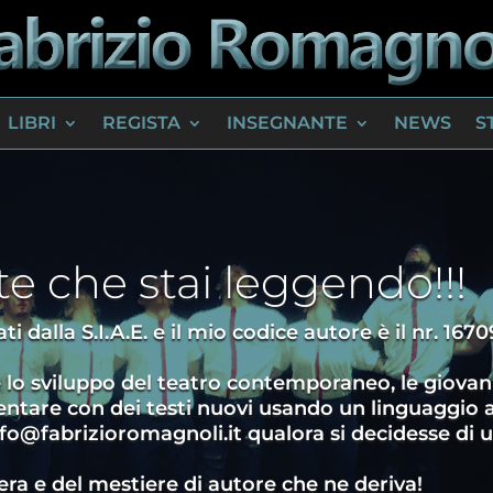
LIBRI
REGISTA
INSEGNANTE
NEWS
S
te che stai leggendo!!!
ti dalla S.I.A.E. e il mio codice autore è il nr. 1670
e lo sviluppo del teatro contemporaneo, le giovani
mentare con dei testi nuovi usando un linguaggio a
fo@fabrizioromagnoli.it qualora si decidesse di u
pera e del mestiere di autore che ne deriva!