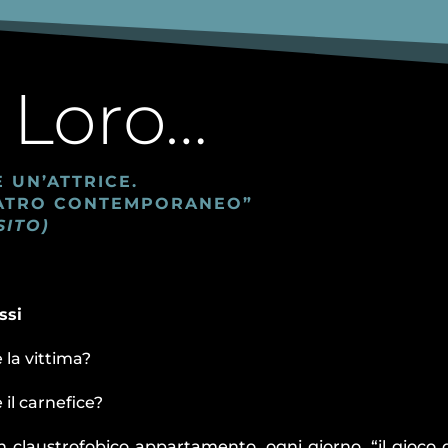
 Loro…
 UN’ATTRICE.
TEATRO CONTEMPORANEO”
SITO)
ssi
è la vittima?
è il carnefice?
n claustrofobico appartamento, ogni giorno, “il gioco d