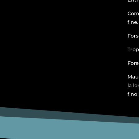
Come
fine.
Fors
Trop
Fors
Maur
la l
fino 