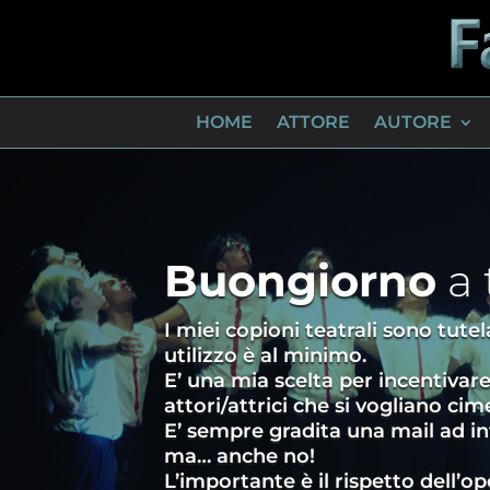
HOME
ATTORE
AUTORE
Buongiorno
a 
I miei copioni teatrali sono tutela
utilizzo è al minimo.
E’ una mia scelta per incentivar
attori/attrici che si vogliano ci
E’ sempre gradita una mail ad in
ma… anche no!
L’importante è il rispetto dell’o