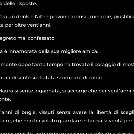
e delle risposte.
 tra un drink e l’altro piovono accuse, minacce, giustific
ta per oltre vent’anni.
egreto mai confessato.
a è innamorata della sua migliore amica.
lmente dopo tanto tempo ha trovato il coraggio di mostr
aura di sentirsi rifiutata scompare di colpo.
aura si sente ingannata, si accorge che per vent’anni n
ronte.
’anni di bugie, vissuti senza avere la libertà di sceg
liere, che non ha voluto guardare in faccia la verità per
ambe egoiste, entrambe preoccupate solo di se stesse.