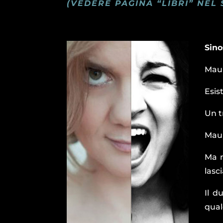
(VEDERE PAGINA “LIBRI” NEL 
Sino
Maur
Esis
Un t
Maur
Ma n
lasc
Il d
qual