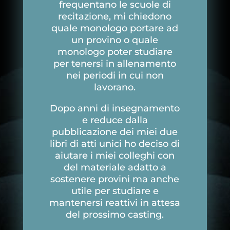
frequentano le scuole di
recitazione, mi chiedono
quale monologo portare ad
un provino o quale
monologo poter studiare
per tenersi in allenamento
nei periodi in cui non
lavorano.
Dopo anni di insegnamento
e reduce dalla
pubblicazione dei miei due
libri di atti unici ho deciso di
aiutare i miei colleghi con
del materiale adatto a
sostenere provini ma anche
utile per studiare e
mantenersi reattivi in attesa
del prossimo casting.