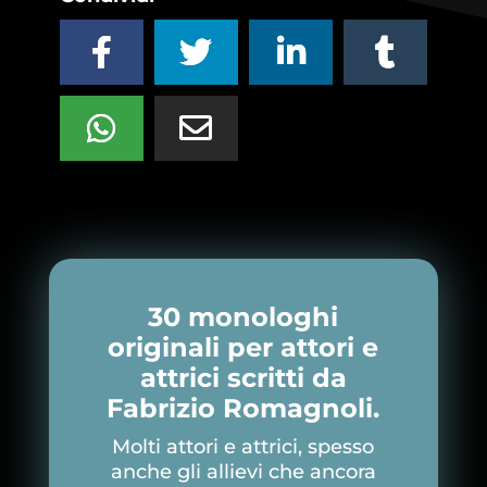
30 monologhi
originali per attori e
attrici scritti da
Fabrizio Romagnoli.
Molti attori e attrici, spesso
anche gli allievi che ancora