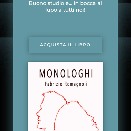
Buono studio e… in bocca al
lupo a tutti noi!
ACQUISTA IL LIBRO